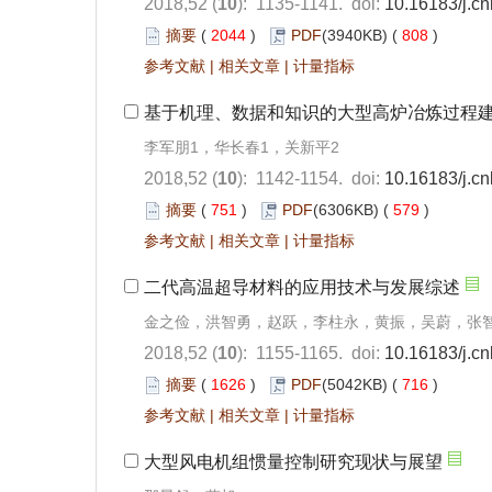
2018,52 (
10
): 1135-1141.
doi:
10.16183/j.cn
摘要
(
2044
)
PDF
(3940KB) (
808
)
参考文献
|
相关文章
|
计量指标
基于机理、数据和知识的大型高炉冶炼过程
李军朋1，华长春1，关新平2
2018,52 (
10
): 1142-1154.
doi:
10.16183/j.cn
摘要
(
751
)
PDF
(6306KB) (
579
)
参考文献
|
相关文章
|
计量指标
二代高温超导材料的应用技术与发展综述
金之俭，洪智勇，赵跃，李柱永，黄振，吴蔚，张
2018,52 (
10
): 1155-1165.
doi:
10.16183/j.cn
摘要
(
1626
)
PDF
(5042KB) (
716
)
参考文献
|
相关文章
|
计量指标
大型风电机组惯量控制研究现状与展望