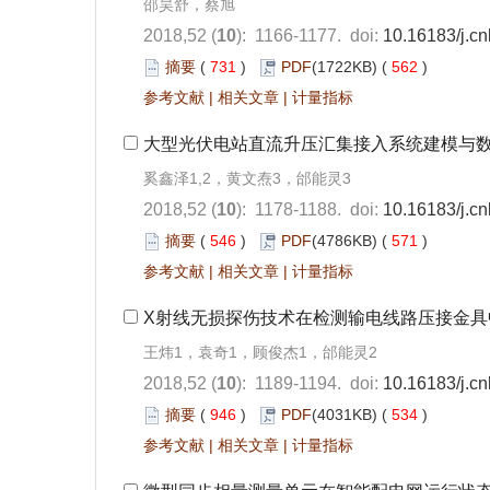
邵昊舒，蔡旭
2018,52 (
10
): 1166-1177.
doi:
10.16183/j.cn
摘要
(
731
)
PDF
(1722KB) (
562
)
参考文献
|
相关文章
|
计量指标
大型光伏电站直流升压汇集接入系统建模与
奚鑫泽1,2，黄文焘3，邰能灵3
2018,52 (
10
): 1178-1188.
doi:
10.16183/j.cn
摘要
(
546
)
PDF
(4786KB) (
571
)
参考文献
|
相关文章
|
计量指标
X射线无损探伤技术在检测输电线路压接金具
王炜1，袁奇1，顾俊杰1，邰能灵2
2018,52 (
10
): 1189-1194.
doi:
10.16183/j.cn
摘要
(
946
)
PDF
(4031KB) (
534
)
参考文献
|
相关文章
|
计量指标