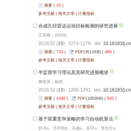
摘要
(
33
)
参考文献
|
相关文章
|
计量指标
合成孔径雷达运动目标检测的研究进展
王军锋，刘兴钊
2018,52 (
10
): 1273-1279.
doi:
10.16183/j.cn
摘要
(
720
)
PDF
(3512KB) (
488
)
参考文献
|
相关文章
|
计量指标
半监督学习理论及其研究进展概述
屠恩美，杨杰
2018,52 (
10
): 1280-1291.
doi:
10.16183/j.cn
摘要
(
1048
)
PDF
(1850KB) (
593
)
参考文献
|
相关文章
|
计量指标
基于双重竞争策略的学习自动机算法
狄冲a，齐开悦b，吴越a，苏宇a，李生红a