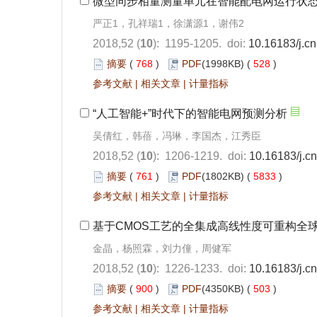
微型同步相量测量单元在智能配电网运行状
严正1，孔祥瑞1，徐潇源1，谢伟2
2018,52 (
10
): 1195-1205.
doi:
10.16183/j.cn
摘要
(
768
)
PDF
(1998KB) (
528
)
参考文献
|
相关文章
|
计量指标
“人工智能+”时代下的智能电网预测分析
吴倩红，韩蓓，冯琳，李国杰，江秀臣
2018,52 (
10
): 1206-1219.
doi:
10.16183/j.cn
摘要
(
761
)
PDF
(1802KB) (
5833
)
参考文献
|
相关文章
|
计量指标
基于CMOS工艺的全集成高线性度可重构全
金晶，杨照霖，刘力僮，周健军
2018,52 (
10
): 1226-1233.
doi:
10.16183/j.cn
摘要
(
900
)
PDF
(4350KB) (
503
)
参考文献
|
相关文章
|
计量指标