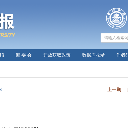
绍
编 委 会
开放获取政策
数据库收录
作者
8
上一期