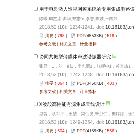
用于电刺激人造视网膜系统的专用集成电路
陈曦,周杰,郭训华,郑志恒,李慧,陈诚,王国兴
2018,52 (
10
): 1234-1241.
doi:
10.16183/j.cn
摘要
(
798
)
PDF
(4553KB) (
516
)
参考文献
|
相关文章
|
计量指标
协同共振型薄膜体声波谐振器研究
张亚非1，刘一剑1，李忠丽1，张耀中1，苏言杰1
2018,52 (
10
): 1242-1248.
doi:
10.16183/j.cn
摘要
(
864
)
PDF
(3450KB) (
483
)
参考文献
|
相关文章
|
计量指标
X波段高性能有源集成天线设计
戚贺，耿军平，王堃，梁仙灵,朱卫仁，樊婷婷，金
2018,52 (
10
): 1249-1254.
doi:
10.16183/j.cn
摘要
(
604
)
PDF
(4159KB) (
566
)