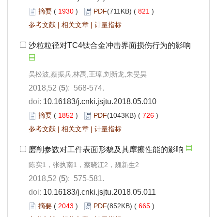
摘要
(
1930
)
PDF
(711KB) (
821
)
参考文献
|
相关文章
|
计量指标
沙粒粒径对TC4钛合金冲击界面损伤行为的影响
吴松波,蔡振兵,林禹,王璋,刘新龙,朱旻昊
2018,52 (
5
): 568-574.
doi:
10.16183/j.cnki.jsjtu.2018.05.010
摘要
(
1852
)
PDF
(1043KB) (
726
)
参考文献
|
相关文章
|
计量指标
磨削参数对工件表面形貌及其摩擦性能的影响
陈实1，张执南1，蔡晓江2，魏新生2
2018,52 (
5
): 575-581.
doi:
10.16183/j.cnki.jsjtu.2018.05.011
摘要
(
2043
)
PDF
(852KB) (
665
)