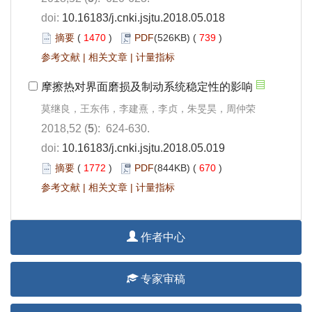
doi:
10.16183/j.cnki.jsjtu.2018.05.018
摘要
(
1470
)
PDF
(526KB) (
739
)
参考文献
|
相关文章
|
计量指标
摩擦热对界面磨损及制动系统稳定性的影响
莫继良，王东伟，李建熹，李贞，朱旻昊，周仲荣
2018,52 (
5
): 624-630.
doi:
10.16183/j.cnki.jsjtu.2018.05.019
摘要
(
1772
)
PDF
(844KB) (
670
)
参考文献
|
相关文章
|
计量指标
作者中心
专家审稿