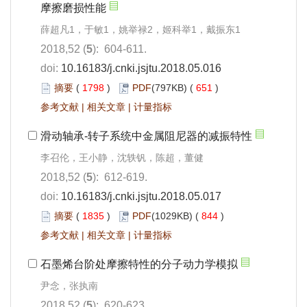
摩擦磨损性能
薛超凡1，于敏1，姚举禄2，姬科举1，戴振东1
2018,52 (
5
): 604-611.
doi:
10.16183/j.cnki.jsjtu.2018.05.016
摘要
(
1798
)
PDF
(797KB) (
651
)
参考文献
|
相关文章
|
计量指标
滑动轴承-转子系统中金属阻尼器的减振特性
李召伦，王小静，沈轶钒，陈超，董健
2018,52 (
5
): 612-619.
doi:
10.16183/j.cnki.jsjtu.2018.05.017
摘要
(
1835
)
PDF
(1029KB) (
844
)
参考文献
|
相关文章
|
计量指标
石墨烯台阶处摩擦特性的分子动力学模拟
尹念，张执南
2018,52 (
5
): 620-623.