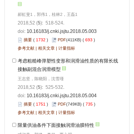
郝虹斐1，郭伟1，桂林2，王磊1
2018,52 (
5
): 518-524.
doi:
10.16183/j.cnki.jsjtu.2018.05.003
摘要
(
1732
)
PDF
(411KB) (
693
)
参考文献
|
相关文章
|
计量指标
考虑粗糙峰弹塑性变形和润滑油性质的有限长线
接触副混合润滑模型
王志坚，陈晓阳，沈雪瑾
2018,52 (
5
): 525-532.
doi:
10.16183/j.cnki.jsjtu.2018.05.004
摘要
(
1751
)
PDF
(749KB) (
735
)
参考文献
|
相关文章
|
计量指标
限量供油条件下面接触润滑油膜特性