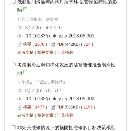
低黏度润滑油与织构对活塞环-缸套摩擦特性的影
响
刘郡，张执南，谢友柏
2018,52 (
5
): 505-510.
doi:
10.16183/j.cnki.jsjtu.2018.05.001
摘要
(
1670
)
PDF
(442KB) (
714
)
参考文献
|
相关文章
|
计量指标
考虑润滑油剪切稀化效应的活塞裙部混合润滑性
能
宁李谱1，宁欣2，孟祥慧3
2018,52 (
5
): 511-517.
doi:
10.16183/j.cnki.jsjtu.2018.05.002
摘要
(
1477
)
PDF
(565KB) (
1197
)
参考文献
|
相关文章
|
计量指标
非完美维修情境下的预防性维修多目标决策模型