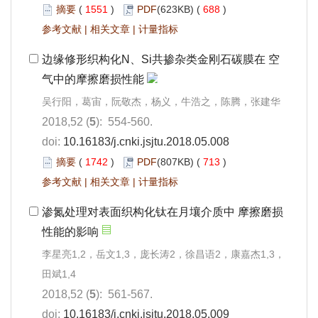
摘要
(
1551
)
PDF
(623KB) (
688
)
参考文献
|
相关文章
|
计量指标
边缘修形织构化N、Si共掺杂类金刚石碳膜在 空
气中的摩擦磨损性能
吴行阳，葛宙，阮敬杰，杨义，牛浩之，陈腾，张建华
2018,52 (
5
): 554-560.
doi:
10.16183/j.cnki.jsjtu.2018.05.008
摘要
(
1742
)
PDF
(807KB) (
713
)
参考文献
|
相关文章
|
计量指标
渗氮处理对表面织构化钛在月壤介质中 摩擦磨损
性能的影响
李星亮1,2，岳文1,3，庞长涛2，徐昌语2，康嘉杰1,3，
田斌1,4
2018,52 (
5
): 561-567.
doi:
10.16183/j.cnki.jsjtu.2018.05.009