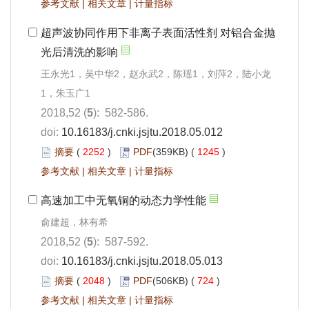
参考文献
|
相关文章
|
计量指标
超声波协同作用下非离子表面活性剂 对铝合金抛
光后清洗的影响
王永光1，吴中华2，赵永武2，陈瑶1，刘萍2，陆小龙
1，朱玉广1
2018,52 (
5
): 582-586.
doi:
10.16183/j.cnki.jsjtu.2018.05.012
摘要
(
2252
)
PDF
(359KB) (
1245
)
参考文献
|
相关文章
|
计量指标
高速加工中无氧铜的动态力学性能
俞建超，林有希
2018,52 (
5
): 587-592.
doi:
10.16183/j.cnki.jsjtu.2018.05.013
摘要
(
2048
)
PDF
(506KB) (
724
)
参考文献
|
相关文章
|
计量指标