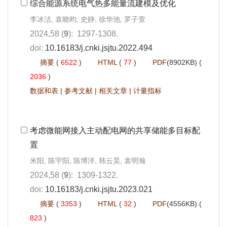
综合能源系统电气热多能量流建模及优化
李冰洁, 袁晓昀, 史静, 徐华池, 罗子萱
2024,58 (
9
): 1297-1308.
doi:
10.16183/j.cnki.jsjtu.2022.494
摘要
(
6522
)
HTML
(
77
)
PDF
(8902KB) (
2036
)
数据和表
|
参考文献
|
相关文章
|
计量指标
考虑微能网接入主动配电网的共享储能多目标配
置
米阳, 陈宇阳, 陈博洋, 韩云昊, 袁明瀚
2024,58 (
9
): 1309-1322.
doi:
10.16183/j.cnki.jsjtu.2023.021
摘要
(
3353
)
HTML
(
32
)
PDF
(4556KB) (
823
)