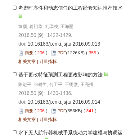
考虑时序性和动态信任的工程经验知识推荐技术
黄颖, 蒋祖华, 刘璞凌, 王海丽
2016,50 (
9
): 1422-1429.
doi:
10.16183/j.cnki.jsjtu.2016.09.013
摘要
(
206
)
PDF
(1226KB) (
355
)
相关文章
|
计量指标
基于更改特征预测工程更改影响的方法
陈进平, 张树生, 何卫平, 王明微, 王亮州
2016,50 (
9
): 1430-1436.
doi:
10.16183/j.cnki.jsjtu.2016.09.014
摘要
(
206
)
PDF
(556KB) (
341
)
相关文章
|
计量指标
水下无人航行器机械手系统动力学建模与协调运