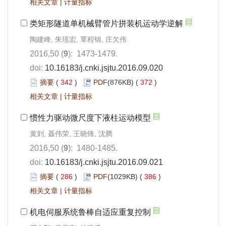
相关文章
|
计量指标
类矩形隧道单机械臂管片拼装机运动学逆解
陶建峰, 朱瑶宏, 覃程锦, 庄欠伟
2016,50 (
9
): 1473-1479.
doi:
10.16183/j.cnki.jsjtu.2016.09.020
摘要
(
342
)
PDF
(876KB) (
372
)
相关文章
|
计量指标
惯性力驱动微尺度下液柱运动模型
黄刘, 聂伟荣, 王晓锋, 沈腾
2016,50 (
9
): 1480-1485.
doi:
10.16183/j.cnki.jsjtu.2016.09.021
摘要
(
286
)
PDF
(1029KB) (
386
)
相关文章
|
计量指标
机电伺服系统鲁棒自适应重复控制