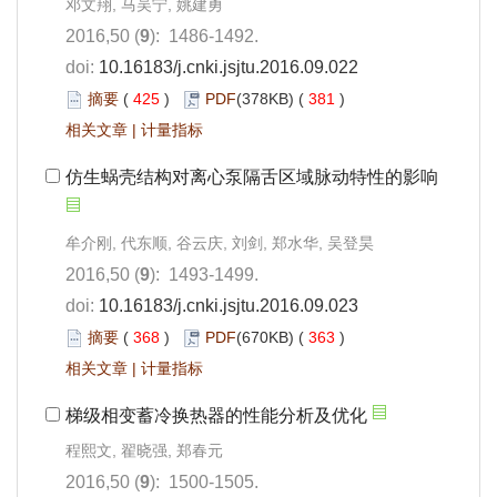
邓文翔, 马吴宁, 姚建勇
2016,50 (
9
): 1486-1492.
doi:
10.16183/j.cnki.jsjtu.2016.09.022
摘要
(
425
)
PDF
(378KB) (
381
)
相关文章
|
计量指标
仿生蜗壳结构对离心泵隔舌区域脉动特性的影响
牟介刚, 代东顺, 谷云庆, 刘剑, 郑水华, 吴登昊
2016,50 (
9
): 1493-1499.
doi:
10.16183/j.cnki.jsjtu.2016.09.023
摘要
(
368
)
PDF
(670KB) (
363
)
相关文章
|
计量指标
梯级相变蓄冷换热器的性能分析及优化
程熙文, 翟晓强, 郑春元
2016,50 (
9
): 1500-1505.