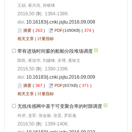
王娟, 蒋兴浩, 孙锬锋
2016,50 (
9
): 1384-1389.
doi:
10.16183/j.cnki.jsjtu.2016.09.008
摘要
(
263
)
PDF
(1490KB) (
374
)
相关文章
|
计量指标
带有进场时间窗的船舶分段堆场调度
陈凯, 蒋祖华, 刘建峰, 宋博, 黄咏文
2016,50 (
9
): 1390-1398.
doi:
10.16183/j.cnki.jsjtu.2016.09.009
摘要
(
367
)
PDF
(837KB) (
371
)
相关文章
|
计量指标
无线传感网中基于可变聚合率的时隙调度
何岸, 龙军, 张金焕, 张昊, 罗跃逸
2016,50 (
9
): 1399-1406.