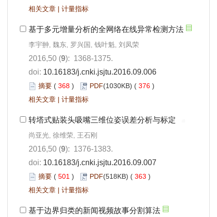
相关文章
|
计量指标
基于多元增量分析的全网络在线异常检测方法
李宇翀, 魏东, 罗兴国, 钱叶魁, 刘凤荣
2016,50 (
9
): 1368-1375.
doi:
10.16183/j.cnki.jsjtu.2016.09.006
摘要
(
368
)
PDF
(1030KB) (
376
)
相关文章
|
计量指标
转塔式贴装头吸嘴三维位姿误差分析与标定
尚亚光, 徐维荣, 王石刚
2016,50 (
9
): 1376-1383.
doi:
10.16183/j.cnki.jsjtu.2016.09.007
摘要
(
501
)
PDF
(518KB) (
363
)
相关文章
|
计量指标
基于边界归类的新闻视频故事分割算法