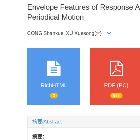
Envelope Features of Response Am
Periodical Motion
CONG Shanxue, XU Xuesong(
)
RichHTML
PDF (PC)
2
655
摘要/Abstract
摘要：