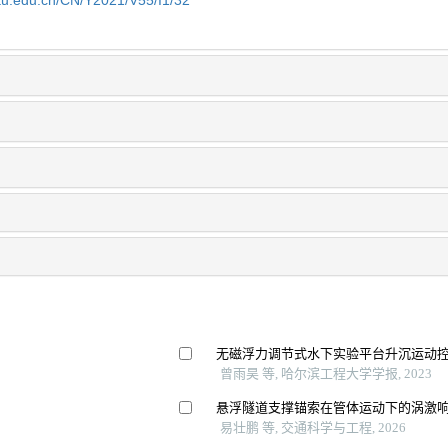
jtu.edu.cn/CN/Y2021/V55/I1/32