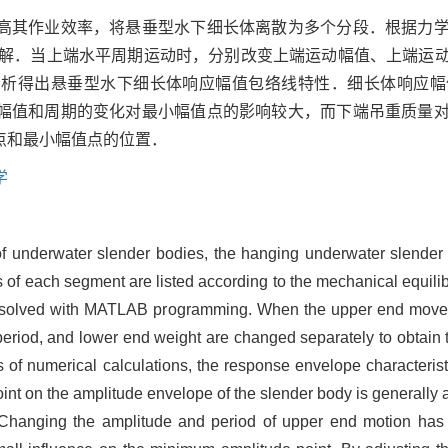
高其作业效率，将悬垂型水下细长体离散为多个分段．根据力
程求解．当上端水平周期运动时，分别改变上端运动幅值、上端运
分析得出悬垂型水下细长体响应幅值包络线特性．细长体响应幅
幅值和周期的变化对最小幅值点的影响较大，而下端吊重质量
点和最小幅值点的位置．
学
of underwater slender bodies, the hanging underwater slender 
s of each segment are listed according to the mechanical equili
e solved with MATLAB programming. When the upper end moves h
eriod, and lower end weight are changed separately to obtain
 of numerical calculations, the response envelope characteris
t on the amplitude envelope of the slender body is generally a
. Changing the amplitude and period of upper end motion has