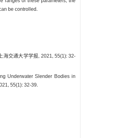
he ranges of these parameters, the
an be controlled.
学报, 2021, 55(1): 32-
g Underwater Slender Bodies in
021, 55(1): 32-39.