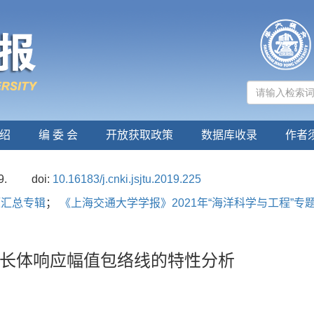
绍
编 委 会
开放获取政策
数据库收录
作者
9.
doi:
10.16183/j.cnki.jsjtu.2019.225
题汇总专辑
；
《上海交通大学学报》2021年“海洋科学与工程”专
长体响应幅值包络线的特性分析