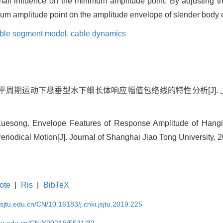
all influence on the minimum amplitude point. By adjusting t
m amplitude point on the amplitude envelope of slender body c
ible segment model,
cable dynamics
平周期运动下悬垂型水下细长体响应幅值包络线的特性分析[J]. 上海交通大学
song. Envelope Features of Response Amplitude of Hangin
riodical Motion[J]. Journal of Shanghai Jiao Tong University, 2
ote
|
Ris
|
BibTeX
.sjtu.edu.cn/CN/10.16183/j.cnki.jsjtu.2019.225