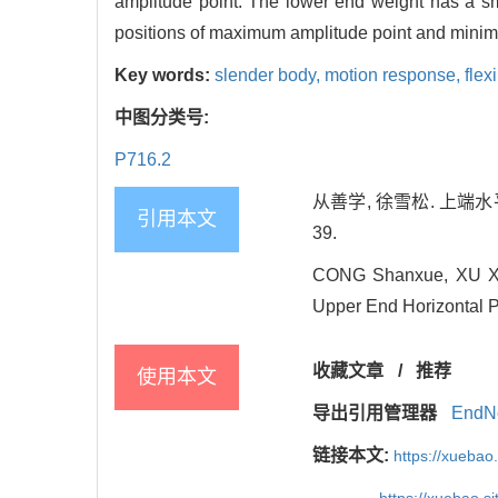
amplitude point. The lower end weight has a sm
positions of maximum amplitude point and minimu
Key words:
slender body,
motion response,
flex
中图分类号:
P716.2
从善学, 徐雪松. 上端水
引用本文
39.
CONG Shanxue, XU Xue
Upper End Horizontal Pe
收藏文章
/
推荐
使用本文
导出引用管理器
EndN
链接本文:
https://xuebao