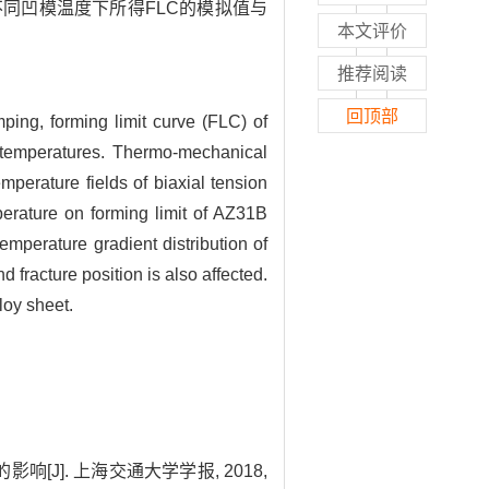
同凹模温度下所得FLC的模拟值与
本文评价
推荐阅读
回顶部
ping, forming limit curve (FLC) of
temperatures. Thermo-mechanical
erature fields of biaxial tension
erature on forming limit of AZ31B
temperature gradient distribution of
fracture position is also affected.
loy sheet.
J]. 上海交通大学学报, 2018,