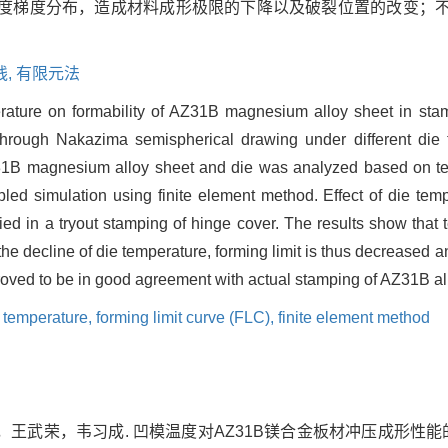
温度梯度分布，造成材料成形极限的下降以及破裂位置的改变；不
线,
有限元法
perature on formability of AZ31B magnesium alloy sheet in stam
rough Nakazima semispherical drawing under different die 
31B magnesium alloy sheet and die was analyzed based on temp
d simulation using finite element method. Effect of die temp
fied in a tryout stamping of hinge cover. The results show that 
decline of die temperature, forming limit is thus decreased and 
roved to be in good agreement with actual stamping of AZ31B al
 temperature,
forming limit curve (FLC),
finite element method
武荣，韦习成. 凹模温度对AZ31B镁合金板材冲压成形性能的影响[