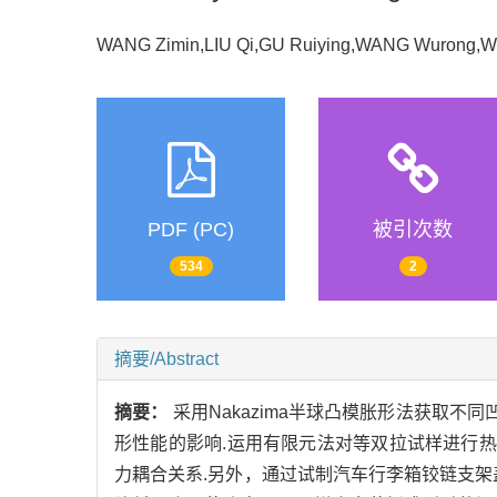
WANG Zimin,LIU Qi,GU Ruiying,WANG Wurong,
PDF (PC)
被引次数
534
2
摘要/Abstract
摘要：
采用Nakazima半球凸模胀形法获取不
形性能的影响.运用有限元法对等双拉试样进行热
力耦合关系.另外，通过试制汽车行李箱铰链支架