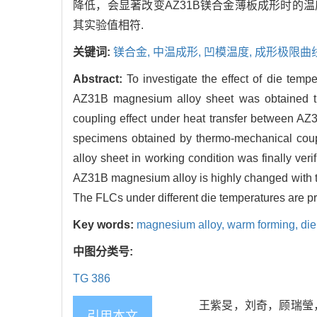
降低，会显著改变AZ31B镁合金薄板成形时的
其实验值相符.
关键词:
镁合金,
中温成形,
凹模温度,
成形极限曲
Abstract:
To investigate the effect of die tem
AZ31B magnesium alloy sheet was obtained th
coupling effect under heat transfer between AZ
specimens obtained by thermo-mechanical couple
alloy sheet in working condition was finally veri
AZ31B magnesium alloy is highly changed with the 
The FLCs under different die temperatures are p
Key words:
magnesium alloy,
warm forming,
die
中图分类号:
TG 386
王紫旻，刘奇，顾瑞瑩，王
引用本文