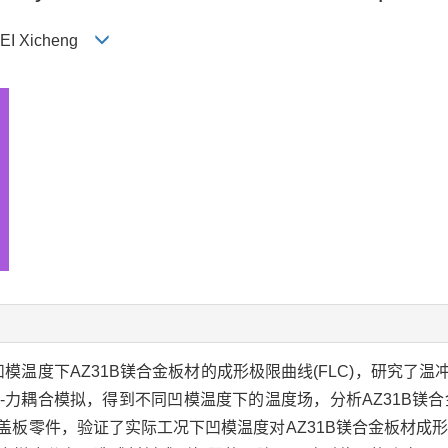
WEI Xicheng
同凹模温度下AZ31B镁合金板材的成形极限曲线(FLC)，研究
-力耦合模拟，得到不同凹模温度下的温度场，分析AZ31B镁
盖板零件，验证了实际工况下凹模温度对AZ31B镁合金板材成