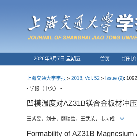
2026年8月7日 星期五
首页
期刊介
上海交通大学学报
››
2018
,
Vol. 52
››
Issue (9)
: 109
• 学报（中文） •
凹模温度对AZ31B镁合金板材冲
王紫旻，刘奇，顾瑞瑩，王武荣，韦习成
Formability of AZ31B Magnesium A