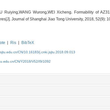
U Ruiying,WANG Wurong,WEI Xicheng. Formability of AZ3
res[J]. Journal of Shanghai Jiao Tong University, 2018, 52(9): 
ote
|
Ris
|
BibTeX
.sjtu.edu.cn/CN/10.16183/j.cnki.jsjtu.2018.09.013
jtu.edu.cn/CN/Y2018/V52/I9/1092