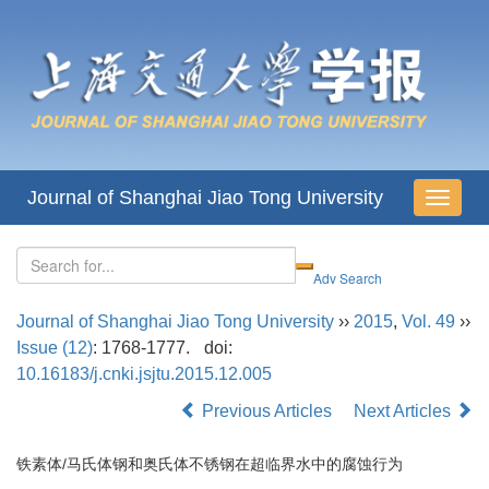
Journal of Shanghai Jiao Tong University
导
航
切
换
Journal of Shanghai Jiao Tong University
››
2015
,
Vol. 49
››
Issue (12)
: 1768-1777.
doi:
10.16183/j.cnki.jsjtu.2015.12.005
Previous Articles
Next Articles
铁素体/马氏体钢和奥氏体不锈钢在超临界水中的腐蚀行为