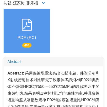
沈朝, 汪家梅, 张乐福
PDF (PC)
403
Abstract
Abstract:
采用腐蚀增重法,结合扫描电镜、能谱分析和
X射线衍射技术对比研究了铁素体/马氏体钢P92和奥氏
体不锈钢HR3C在550～650℃/25MPa的超临界水中的
腐蚀行为.结果表明,2种材料以均匀腐蚀为主,并且腐蚀
增重均服从幂指数规律.P92钢的腐蚀增重比HR3C钢高
近2个数量级,其表面氧化膜为典型的双层结构;温度极大