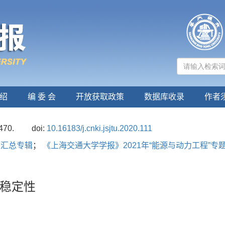
绍
编 委 会
开放获取政策
数据库收录
作者
470.
doi:
10.16183/j.cnki.jsjtu.2020.111
题汇总专辑
；
《上海交通大学学报》2021年“能源与动力工程”专
稳定性