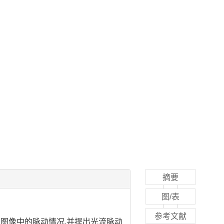
摘要
图/表
参考文献
图像中的脉动情况,并提出光流脉动