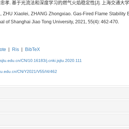
忠孝. 基于光流法和深度学习的燃气火焰稳定性[J]. 上海交通大学学报, 202
ZHU Xiaolei, ZHANG Zhongxiao. Gas-Fired Flame Stability 
al of Shanghai Jiao Tong University, 2021, 55(4): 462-470.
ote
|
Ris
|
BibTeX
.sjtu.edu.cn/CN/10.16183/j.cnki.jsjtu.2020.111
jtu.edu.cn/CN/Y2021/V55/I4/462