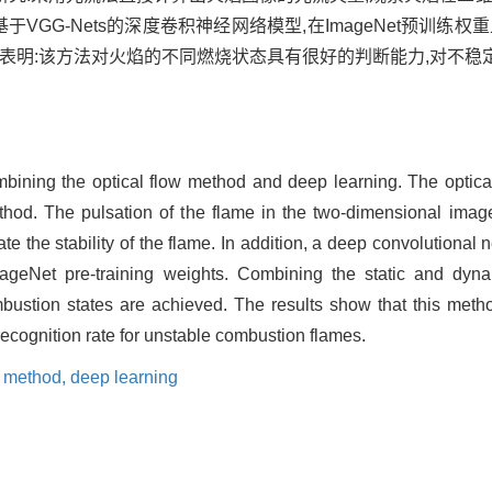
于VGG-Nets的深度卷积神经网络模型,在ImageNet预训练
果表明:该方法对火焰的不同燃烧状态具有很好的判断能力,对不稳
ombining the optical flow method and deep learning. The optica
ethod. The pulsation of the flame in the two-dimensional imag
te the stability of the flame. In addition, a deep convolution
geNet pre-training weights. Combining the static and dynam
combustion states are achieved. The results show that this meth
recognition rate for unstable combustion flames.
w method,
deep learning