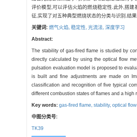
评价模型,可以评估火焰的燃烧稳定性.此外,搭建基
征,实现了对五种典型燃烧状态的分类与识别.结
关键词:
燃气火焰,
稳定性,
光流法,
深度学习
Abstract:
The stability of gas-fired flame is studied by c
directly calculated by using the optical flow m
pulsation evaluation model is proposed to evalua
is built and fine adjustments are made on Ima
classification and recognition of five typical 
different combustion states of flames and a high 
Key words:
gas-fired flame,
stability,
optical flo
中图分类号:
TK39