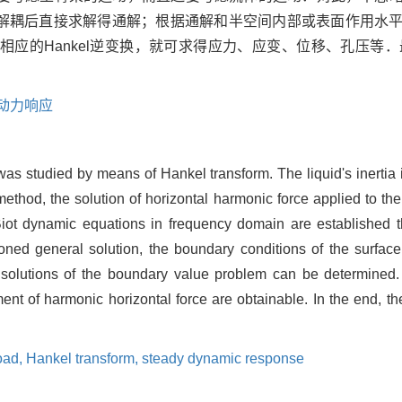
方程逐次解耦后直接求解得通解；根据通解和半空间内部或表面作用
应的Hankel逆变换，就可求得应力、应变、位移、孔压等．最
动力响应
s studied by means of Hankel transform. The liquid's inertia is
thod, the solution of horizontal harmonic force applied to the i
 Biot dynamic equations in frequency domain are established 
ioned general solution, the boundary conditions of the surfac
he solutions of the boundary value problem can be determined
ent of harmonic horizontal force are obtainable. In the end, th
oad,
Hankel transform,
steady dynamic response