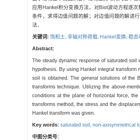
应用Hankel积分变换方法，对Biot波动
条件，求得边值问题的解；对边值问题的解进行相
法．
关键词:
饱和土,
非轴对称荷载,
Hankel变换,
稳态
Abstract:
The steady dynamic response of saturated soil wa
hypothesis. By using Hankel integral transform me
soil is obtained. The general solutions of the
transforms technique. Utilizing the above-ment
conditions at the plane of horizontal force, t
transforms method, the stress and the displacem
Hankel transform was given.
Key words:
saturated soil,
non-axisymmetrical l
中图分类号: