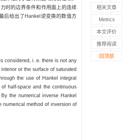
水平力时的边界条件和作用面上的连续
相关文章
后给出了Hankel逆变换的数值方
Metrics
本文评价
推荐阅读
回顶部
 considered, i. e. there is not any
nterior or the surface of saturated
through the use of Hankel integral
e of half-space and the continuous
. By the numerical inverse Hankel
e numerical method of inversion of