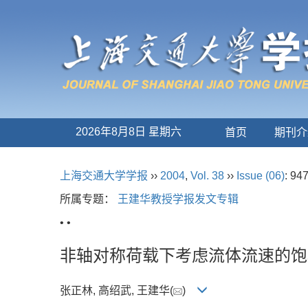
2026年8月8日 星期六
首页
期刊介
上海交通大学学报
››
2004
,
Vol. 38
››
Issue (06)
: 94
所属专题：
王建华教授学报发文专辑
• •
非轴对称荷载下考虑流体流速的饱
张正林, 高绍武, 王建华(
)