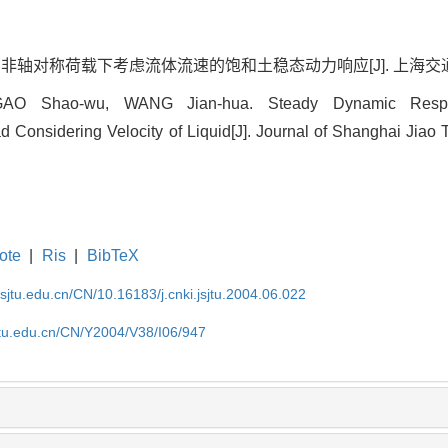
 非轴对称荷载下考虑流体流速的饱和土稳态动力响应[J]. 上海交通大学学报, 
GAO Shao-wu, WANG Jian-hua. Steady Dynamic Respo
 Considering Velocity of Liquid[J]. Journal of Shanghai Jiao T
ote
|
Ris
|
BibTeX
.sjtu.edu.cn/CN/10.16183/j.cnki.jsjtu.2004.06.022
jtu.edu.cn/CN/Y2004/V38/I06/947