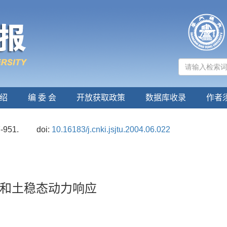
绍
编 委 会
开放获取政策
数据库收录
作者
7-951.
doi:
10.16183/j.cnki.jsjtu.2004.06.022
和土稳态动力响应