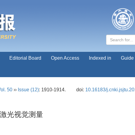
Editorial Board
Open Access
Indexed in
Guide 
ol. 50
››
Issue (12)
: 1910-1914.
doi:
10.16183/j.cnki.jsjtu.2
激光视觉测量