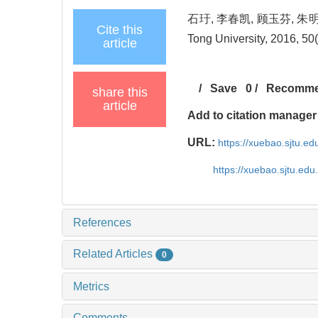
石玗, 李春凯, 顾玉芬, 朱明,
Cite this
Tong University, 2016, 50
article
/
Save
0
/
Recomm
share this
article
Add to citation manager
URL:
https://xuebao.sjtu.ed
https://xuebao.sjtu.ed
References
Related Articles
0
Metrics
Comments