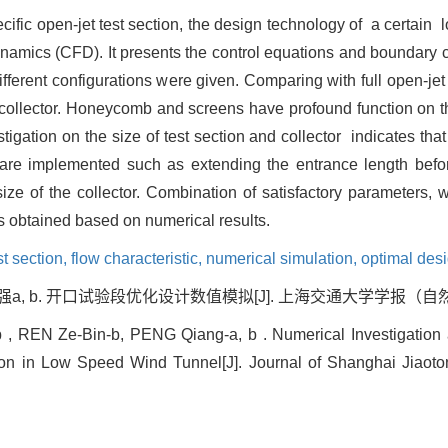
ecific open-jet test section, the design technology of a certain
namics (CFD). It presents the control equations and boundary c
fferent configurations were given. Comparing with full open-jet t
collector. Honeycomb and screens have profound function on the
stigation on the size of test section and collector indicates that
re implemented such as extending the entrance length before 
size of the collector. Combination of satisfactory parameters
was obtained based on numerical results.
st section,
flow characteristic,
numerical simulation,
optimal des
彭强a, b. 开口试验段优化设计数值模拟[J]. 上海交通大学学报（自然版）, 20
 REN Ze-Bin-b, PENG Qiang-a, b . Numerical Investigation 
on in Low Speed Wind Tunnel[J]. Journal of Shanghai Jiaoton