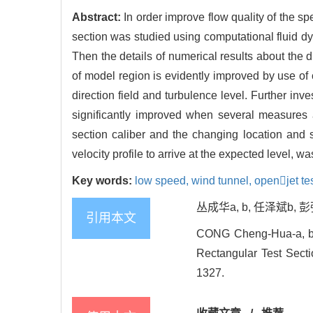
Abstract:
In order improve flow quality of the sp
section was studied using computational fluid dy
Then the details of numerical results about the di
of model region is evidently improved by use of 
direction field and turbulence level. Further inve
significantly improved when several measures a
section caliber and the changing location and 
velocity profile to arrive at the expected level, 
Key words:
low speed,
wind tunnel,
openjet te
丛成华a, b, 任泽斌b, 
引用本文
CONG Cheng-Hua-a, b ,
Rectangular Test Secti
1327.