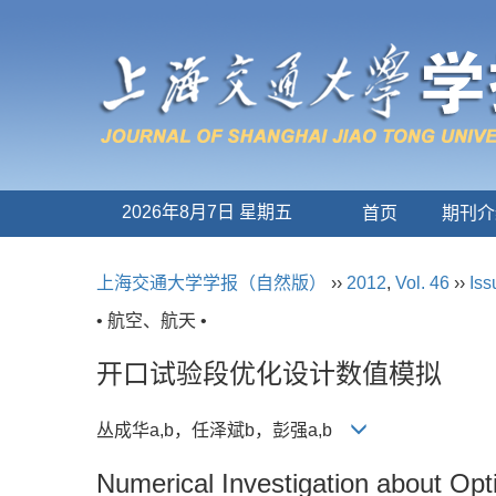
2026年8月7日 星期五
首页
期刊介
上海交通大学学报（自然版）
››
2012
,
Vol. 46
››
Iss
• 航空、航天 •
开口试验段优化设计数值模拟
丛成华a,b，任泽斌b，彭强a,b
Numerical Investigation about Op