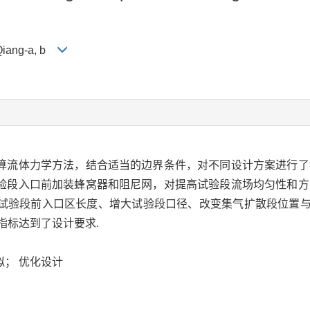
Qiang-a, b
算流体力学方法，结合适当的边界条件，对不同设计方案进行了
验段入口前加装蜂窝器和阻尼网，对提高试验段流场均匀性和方
试验段前入口区长度、增大试验段口径、改变集气扩散段位置
指标达到了设计要求.
拟； 优化设计