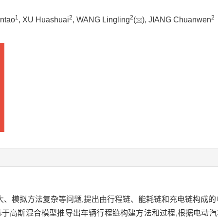
1
2
2
2
ntao
, XU Huashuai
, WANG Lingling
(
), JIANG Chuanwen
、模拟方法复杂等问题,提出由行程链、能耗链和充电链构成的电
基于高斯混合模型推导出车辆行程链构建方法和过程,根据电动汽