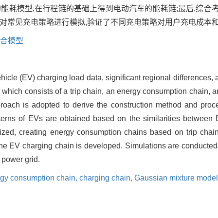
的能耗模型,在行程链的基础上得到电动汽车的能耗链;最后,综
.对常见充电策略进行模拟,验证了不同充电策略对用户充电成本和
合模型
vehicle (EV) charging load data, significant regional difference
which consists of a trip chain, an energy consumption chain, and
pproach is adopted to derive the construction method and proc
erns of EVs are obtained based on the similarities between E
d, creating energy consumption chains based on trip chains. 
 the EV charging chain is developed. Simulations are conducte
 power grid.
gy consumption chain,
charging chain,
Gaussian mixture mode