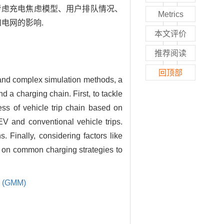
合考虑充电焦虑模型、用户排队情况、
Metrics
电网的影响.
本文评价
推荐阅读
回顶部
s, and complex simulation methods, a
 a charging chain. First, to tackle
ess of vehicle trip chain based on
V and conventional vehicle trips.
Finally, considering factors like
d on common charging strategies to
l (GMM)