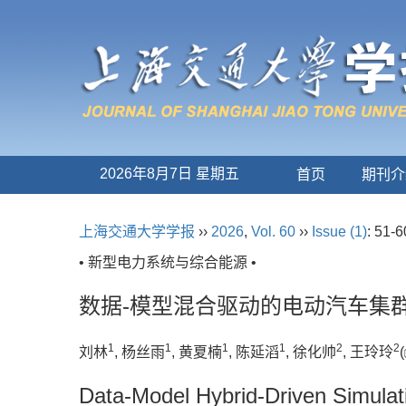
2026年8月7日 星期五
首页
期刊介
上海交通大学学报
››
2026
,
Vol. 60
››
Issue (1)
: 51-6
• 新型电力系统与综合能源 •
数据-模型混合驱动的电动汽车集
1
1
1
1
2
2
刘林
, 杨丝雨
, 黄夏楠
, 陈延滔
, 徐化帅
, 王玲玲
(
Data-Model Hybrid-Driven Simulati