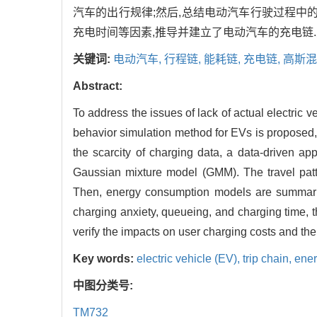
汽车的出行规律;然后,总结电动汽车行驶过程中
充电时间等因素,推导并建立了电动汽车的充电链
关键词:
电动汽车,
行程链,
能耗链,
充电链,
高斯混
Abstract:
To address the issues of lack of actual electric 
behavior simulation method for EVs is proposed, 
the scarcity of charging data, a data-driven a
Gaussian mixture model (GMM). The travel patt
Then, energy consumption models are summarize
charging anxiety, queueing, and charging time,
verify the impacts on user charging costs and the
Key words:
electric vehicle (EV),
trip chain,
ener
中图分类号:
TM732