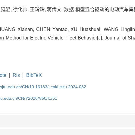
 陈延滔, 徐化帅, 王玲玲, 蒋传文. 数据-模型混合驱动的电动汽车
 HUANG Xianan, CHEN Yantao, XU Huashuai, WANG Linglin
n Method for Electric Vehicle Fleet Behavior[J]. Journal of Sh
ote
|
Ris
|
BibTeX
.sjtu.edu.cn/CN/10.16183/j.cnki.jsjtu.2024.082
jtu.edu.cn/CN/Y2026/V60/I1/51