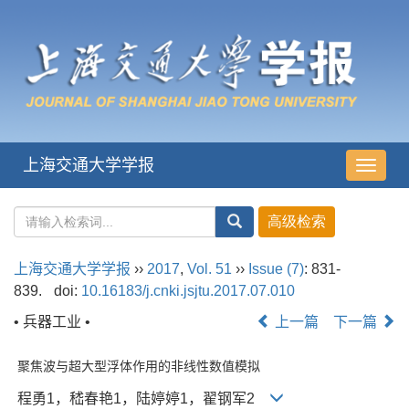
上海交通大学学报
导
航
切
换
上海交通大学学报
››
2017
,
Vol. 51
››
Issue (7)
: 831-
839.
doi:
10.16183/j.cnki.jsjtu.2017.07.010
• 兵器工业 •
上一篇
下一篇
聚焦波与超大型浮体作用的非线性数值模拟
程勇1，嵇春艳1，陆婷婷1，翟钢军2