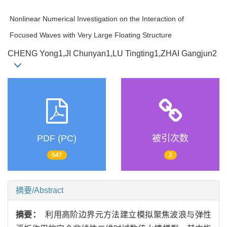
Nonlinear Numerical Investigation on the Interaction of
Focused Waves with Very Large Floating Structure
CHENG Yong1,JI Chunyan1,LU Tingting1,ZHAI Gangjun2
PDF (PC)
被引次数
547
2
摘要/Abstract
摘要：
利用高阶边界元方法建立模拟聚焦波浪与弹性