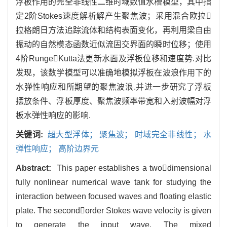
浮板作用的完全非线性二维时域数值水槽模型，其中指
定2阶Stokes速度解析解产生聚焦波；采用混合欧拉
拉格朗日方法追踪流体和结构表面变化，再利用梁自由
振动的自然模态函数近似流固交界面的瞬时位移；使用
4阶RungeKutta法更新水面及浮板位移和速度势.对比
发现，该数学模型可以准确地模拟浮板在波浪作用下的
水弹性响应和所期望的聚焦波浪.并进一步研究了浮板
摆放条件、浮板厚度、聚焦波频率带宽和入射波幅对浮
板水弹性响应的影响.
关键词:
超大型浮体； 聚焦波； 时域完全非线性； 水
弹性响应； 高阶边界元
Abstract:
This paper establishes a twodimensional
fully nonlinear numerical wave tank for studying the
interaction between focused waves and floating elastic
plate. The secondorder Stokes wave velocity is given
to generate the input wave. The mixed