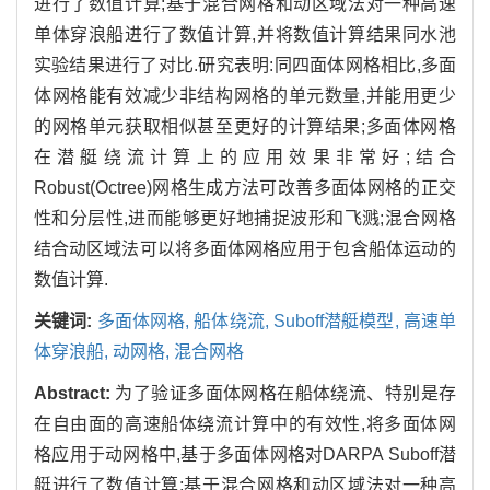
进行了数值计算;基于混合网格和动区域法对一种高速
单体穿浪船进行了数值计算,并将数值计算结果同水池
实验结果进行了对比.研究表明:同四面体网格相比,多面
体网格能有效减少非结构网格的单元数量,并能用更少
的网格单元获取相似甚至更好的计算结果;多面体网格
在潜艇绕流计算上的应用效果非常好;结合
Robust(Octree)网格生成方法可改善多面体网格的正交
性和分层性,进而能够更好地捕捉波形和飞溅;混合网格
结合动区域法可以将多面体网格应用于包含船体运动的
数值计算.
关键词:
多面体网格, 船体绕流, Suboff潜艇模型, 高速单
体穿浪船, 动网格, 混合网格
Abstract:
为了验证多面体网格在船体绕流、特别是存
在自由面的高速船体绕流计算中的有效性,将多面体网
格应用于动网格中,基于多面体网格对DARPA Suboff潜
艇进行了数值计算;基于混合网格和动区域法对一种高