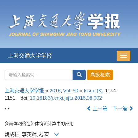
上海交通大学学报
导
航
切
换
上海交通大学学报
››
2016
,
Vol. 50
››
Issue (8)
: 1144-
1151.
doi:
10.16183/j.cnki.jsjtu.2016.08.002
• •
上一篇
下一篇
多面体网格在船体绕流计算中的应用
魏成柱, 李英辉, 易宏