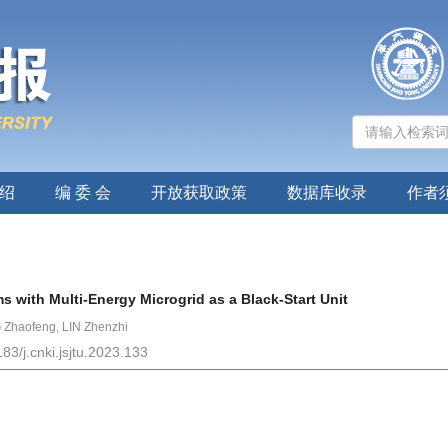
绍
编 委 会
开放获取政策
数据库收录
作者
s with Multi-Energy Microgrid as a Black-Start Unit
Zhaofeng, LIN Zhenzhi
83/j.cnki.jsjtu.2023.133