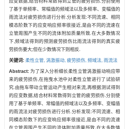
应变数据,结合材料常数得到立管的疲劳损伤.分别使用
了基于单频率、常幅值的频域法以及多频率、变幅值的
雨流法对疲劳损伤进行分析.分析发现:不同流速、相同
模态阶数下的应变响应频率很接近,是由不同的流速在
立管周围产生不同的流体附加质量所致.在大多数情况
下,频域法得到的预测疲劳损伤比雨流法得到的真实疲
劳损伤要大;但在少数情况下则相反.
关键词:
柔性立管, 涡激振动, 疲劳损伤, 频域法, 雨流法
Abstract:
为了深入分析细长柔性立管涡激振动响应带
来的疲劳损伤,在拖曳水池中对柔性立管进行了试验研
究.由拖车带动立管运动产生相对来流,再根据测试得到
的应变数据,结合材料常数得到立管的疲劳损伤.分别使
用了基于单频率、常幅值的频域法以及多频率、变幅值
的雨流法对疲劳损伤进行分析.分析发现:不同流速、相
同模态阶数下的应变响应频率很接近,是由不同的流速
在立管周围产生不同的流体附加质量所致.在大多数情