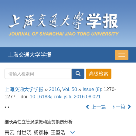
上海交通大学学报
导
航
切
换
上海交通大学学报
››
2016
,
Vol. 50
››
Issue (8)
: 1270-
1277.
doi:
10.16183/j.cnki.jsjtu.2016.08.021
• •
上一篇
下一篇
细长柔性立管涡激振动疲劳损伤分析
高云, 付世晓, 杨家栋, 王盟浩