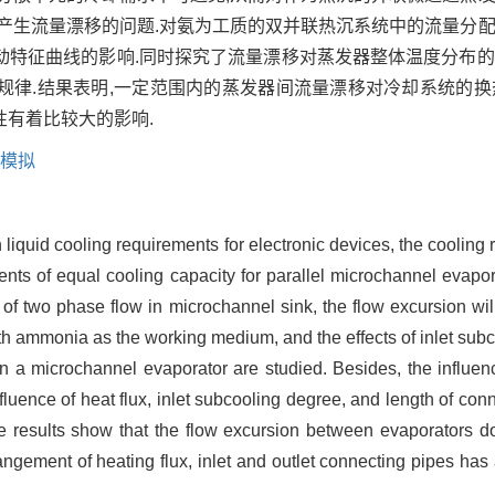
产生流量漂移的问题.对氨为工质的双并联热沉系统中的流量分配
动特征曲线的影响.同时探究了流量漂移对蒸发器整体温度分布的
规律.结果表明,一定范围内的蒸发器间流量漂移对冷却系统的换
有着比较大的影响.
模拟
iquid cooling requirements for electronic devices, the cooling 
ements of equal cooling capacity for parallel microchannel evapo
 of two phase flow in microchannel sink, the flow excursion will
th ammonia as the working medium, and the effects of inlet subc
in a microchannel evaporator are studied. Besides, the influen
fluence of heat flux, inlet subcooling degree, and length of conn
he results show that the flow excursion between evaporators do
angement of heating flux, inlet and outlet connecting pipes has a