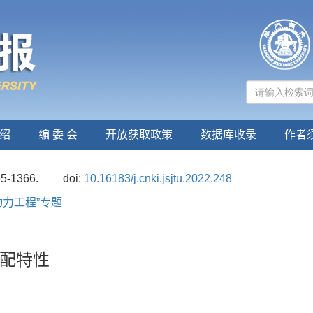
绍
编 委 会
开放获取政策
数据库收录
作者
55-1366.
doi:
10.16183/j.cnki.jsjtu.2022.248
动力工程”专题
配特性