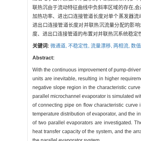
联热沉由于流动特征曲线中负斜率区域的存在,会
加热功率、进出口连接管道长度对单个蒸发器流
进出口连接管道长度对并联热沉流量分配的影响
度、进出口连接管道的布置对并联热沉系统稳定性
关键词:
微通道,
不稳定性,
流量漂移,
两相流,
数值
Abstract:
With the continuous improvement of pump-driven l
units are inevitable, resulting in higher requir
negative slope region in the characteristic curve
parallel microchannel evaporator is simulated wi
of connecting pipe on flow characteristic curve 
temperature distribution of evaporator, and the in
of two parallel evaporators are investigated. T
heat transfer capacity of the system, and the arr
the parallel evaporator system.