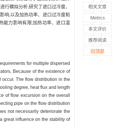
进行模拟分析,研究了进口过冷度、
相关文章
影响,以及加热功率、进口过冷度和
Metrics
热能力影响有限;加热功率、进口温
本文评价
推荐阅读
回顶部
requirements for multiple dispersed
rators. Because of the existence of
 occur. The flow distribution in the
ooling degree, heat flux and length
ce of flow excursion on the overall
ecting pipe on the flow distribution
es not necessarily deteriorate the
 great influence on the stability of