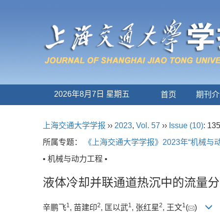
2026年8月7日 星期五
首页
期刊介
上海交通大学学报
››
2023
,
Vol. 57
››
Issue (10)
: 13
所属专题：
《上海交通大学学报》2023年“机械与
• 机械与动力工程 •
液体冷却并联通道热沉中的流量分
1
2
1
2
1
辛鹏飞
, 苗建印
, 匡以武
, 张红星
, 王文
(
)