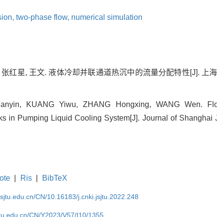
sion,
two-phase flow,
numerical simulation
 张红星, 王文. 液体冷却并联通道热沉中的流量分配特性[J]. 上海交通大学学
ianyin, KUANG Yiwu, ZHANG Hongxing, WANG Wen. Flow Di
s in Pumping Liquid Cooling System[J]. Journal of Shanghai J
ote
|
Ris
|
BibTeX
.sjtu.edu.cn/CN/10.16183/j.cnki.jsjtu.2022.248
jtu.edu.cn/CN/Y2023/V57/I10/1355