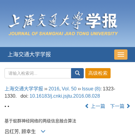
上海交通大学学报
导
航
切
换
上海交通大学学报
››
2016
,
Vol. 50
››
Issue (8)
: 1323-
1330.
doi:
10.16183/j.cnki.jsjtu.2016.08.028
• •
上一篇
下一篇
基于蚁群神经网络的两级信息融合算法
吕红芳, 顾幸生